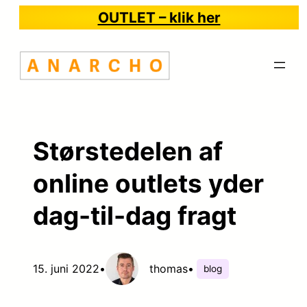
Spring
OUTLET – klik her
til
indhold
Størstedelen af
online outlets yder
dag-til-dag fragt
15. juni 2022
•
thomas
•
blog