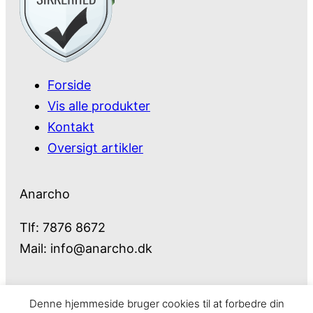
Forside
Vis alle produkter
Kontakt
Oversigt artikler
Anarcho
Tlf: 7876 8672
Mail:
info@anarcho.dk
Denne hjemmeside bruger cookies til at forbedre din
Anarcho – alt i Hårde Hvidevarer