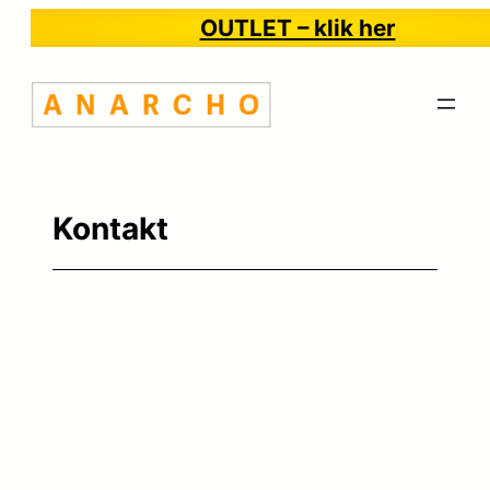
Spring
OUTLET – klik her
til
indhold
Kontakt