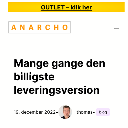
Spring
OUTLET – klik her
til
indhold
Mange gange den
billigste
leveringsversion
19. december 2022
•
thomas
•
blog