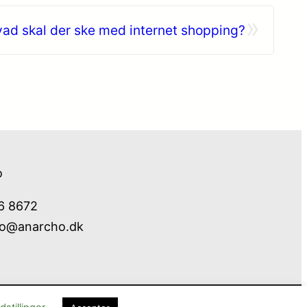
»
ad skal der ske med internet shopping?
o
76 8672
fo@anarcho.dk
Cookie- og privatlivspolitik
Kontakt