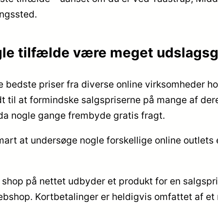
ingssted.
gle tilfælde være meget udslags
de bedste priser fra diverse online virksomheder h
 til at formindske salgspriserne på mange af dere
dda nogle gange frembyde gratis fragt.
rt at undersøge nogle forskellige online outlets 
n shop på nettet udbyder et produkt for en salgspr
ebshop. Kortbetalinger er heldigvis omfattet af e