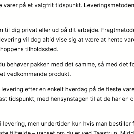
ilte varer på et valgfrit tidspunkt. Leveringsmetode
il dig privat eller ud på dit arbejde. Fragtmetode
evering vil dog altid vise sig at være at hente var
shoppens tilholdssted.
ld du behøver pakken med det samme, så med det for
r det vedkommende produkt.
il levering efter en enkelt hverdag på de fleste v
st tidspunkt, med hensynstagen til at de har en ch
ri levering, men undertiden kun hvis man bestiller
este tilfælde – uanset om du er ved Taastrup, Middel