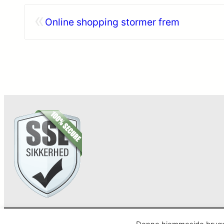
«
Online shopping stormer frem
Anarcho – alt i Hårde Hvidevarer