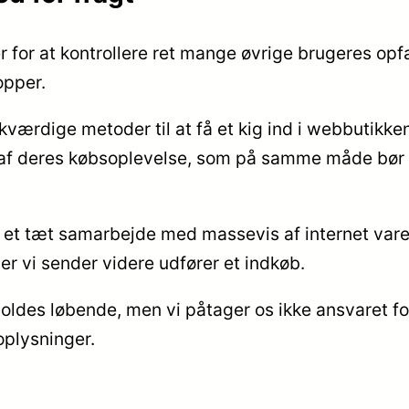
 for at kontrollere ret mange øvrige brugeres opfa
opper.
dige metoder til at få et kig ind i webbutikkens
g af deres købsoplevelse, som på samme måde bør a
ar et tæt samarbejde med massevis af internet var
r vi sender videre udfører et indkøb.
holdes løbende, men vi påtager os ikke ansvaret 
oplysninger.