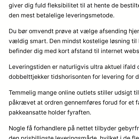
giver dig fuld fleksibilitet til at hente de best
den mest betalelige leveringsmetode.
Du bør omvendt prøve at vælge afsending hjem t
vældig smart. Den mindst kostelige løsning til l
befinder dig med kort afstand til internet web
Leveringstiden er naturligvis ultra aktuel ifa
dobbelttjekker tidshorisonten for levering fo
Temmelig mange online outlets stiller udsigt t
påkrævet at ordren gennemføres forud for et fa
pakkeansatte holder fyraften.
Nogle få forhandlere på nettet tilbyder gebyrf
den prisbilligste leveringsmåde, hvilket i de fl