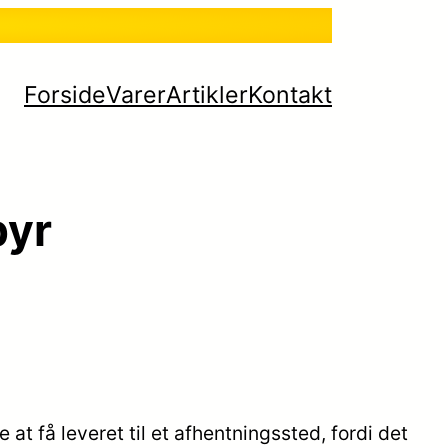
Forside
Varer
Artikler
Kontakt
byr
 at få leveret til et afhentningssted, fordi det