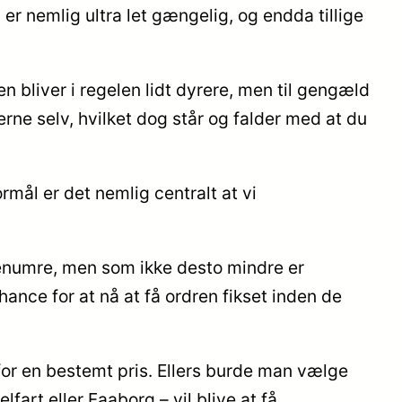
n er nemlig ultra let gængelig, og endda tillige
n bliver i regelen lidt dyrere, men til gengæld
erne selv, hvilket dog står og falder med at du
mål er det nemlig centralt at vi
arenumre, men som ikke desto mindre er
ance for at nå at få ordren fikset inden de
 for en bestemt pris. Ellers burde man vælge
fart eller Faaborg – vil blive at få