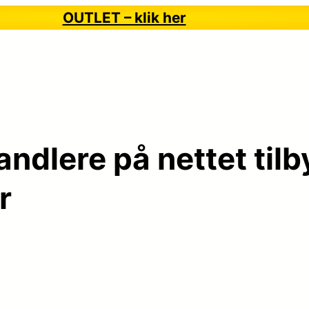
OUTLET – klik her
andlere på nettet tilb
r