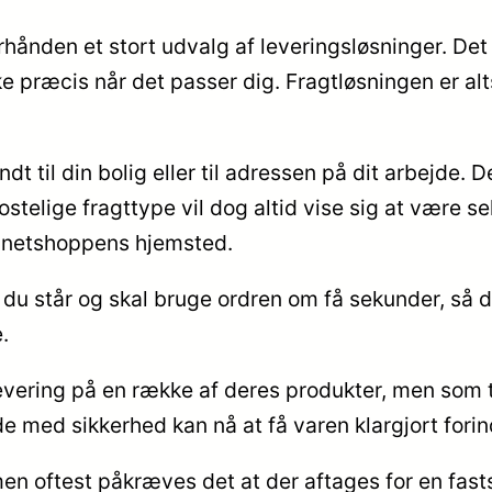
ånden et stort udvalg af leveringsløsninger. Det m
e præcis når det passer dig. Fragtløsningen er alt
t til din bolig eller til adressen på dit arbejde. D
stelige fragttype vil dog altid vise sig at være 
af netshoppens hjemsted.
t du står og skal bruge ordren om få sekunder, så 
.
evering på en række af deres produkter, men som t
 de med sikkerhed kan nå at få varen klargjort for
 men oftest påkræves det at der aftages for en fa