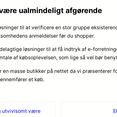
 være ualmindeligt afgørende
løsninger til at verificere en stor gruppe eksister
irksomhedens anmeldelser før du shopper.
agtige løsninger til at få indtryk af e-forretnin
mtale af købsoplevelsen, som lige så vel bør benytt
er en masse butikker på nettet da vi præsenterer f
gennemfører et køb.
g utvivlsomt være
E