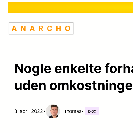
Spring
til
indhold
Nogle enkelte forh
uden omkostninge
8. april 2022
•
thomas
•
blog