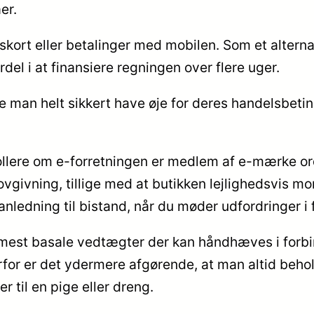
er.
gskort eller betalinger med mobilen. Som et alter
ordel i at finansiere regningen over flere uger.
ne man helt sikkert have øje for deres handelsbetin
rollere om e-forretningen er medlem af e-mærke o
ovgivning, tillige med at butikken lejlighedsvis m
nledning til bistand, når du møder udfordringer i
 mest basale vedtægter der kan håndhæves i forbi
erfor er det ydermere afgørende, at man altid beho
 til en pige eller dreng.