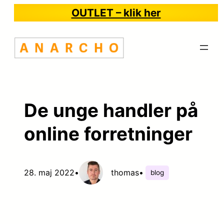
Spring
OUTLET – klik her
til
indhold
De unge handler på
online forretninger
28. maj 2022
•
thomas
•
blog