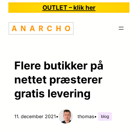
Spring
OUTLET – klik her
til
indhold
Flere butikker på
nettet præsterer
gratis levering
11. december 2021
•
thomas
•
blog