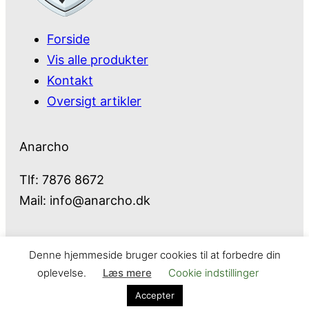
Forside
Vis alle produkter
Kontakt
Oversigt artikler
Anarcho
Tlf: 7876 8672
Mail:
info@anarcho.dk
Denne hjemmeside bruger cookies til at forbedre din
Anarcho – alt i Hårde Hvidevarer
oplevelse.
Læs mere
Cookie indstillinger
Cookie- og privatlivspolitik
Kontakt
Accepter