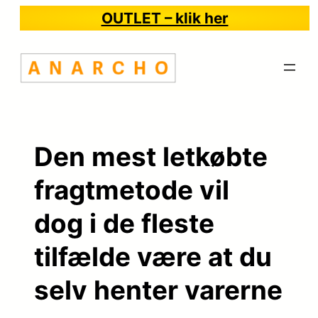
Spring
OUTLET – klik her
til
indhold
Den mest letkøbte
fragtmetode vil
dog i de fleste
tilfælde være at du
selv henter varerne