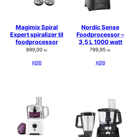
Magimix Spiral
Nordic Sense
Expert spiralizer til
Foodprocessor –
foodprocessor
3,5 L 1000 watt
999,00
799,95
kr.
kr.
KØB
KØB