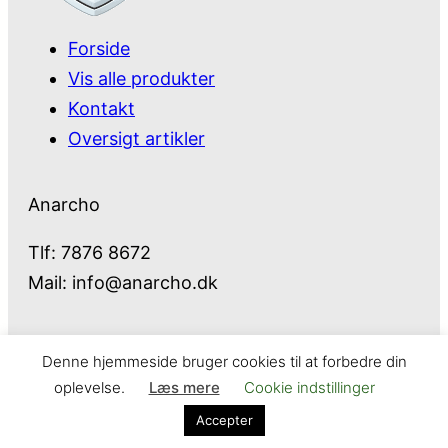
Forside
Vis alle produkter
Kontakt
Oversigt artikler
Anarcho
Tlf: 7876 8672
Mail:
info@anarcho.dk
Denne hjemmeside bruger cookies til at forbedre din
Anarcho – alt i Hårde Hvidevarer
oplevelse.
Læs mere
Cookie indstillinger
Cookie- og privatlivspolitik
Kontakt
Accepter