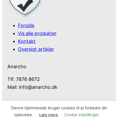
Forside
Vis alle produkter
Kontakt
Oversigt artikler
Anarcho
Tlf: 7876 8672
Mail:
info@anarcho.dk
Denne hjemmeside bruger cookies til at forbedre din
Anarcho – alt i Hårde Hvidevarer
oplevelse.
Læs mere
Cookie indstillinger