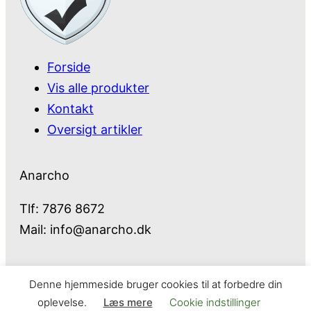
Forside
Vis alle produkter
Kontakt
Oversigt artikler
Anarcho
Tlf: 7876 8672
Mail:
info@anarcho.dk
Denne hjemmeside bruger cookies til at forbedre din
Anarcho – alt i Hårde Hvidevarer
oplevelse.
Læs mere
Cookie indstillinger