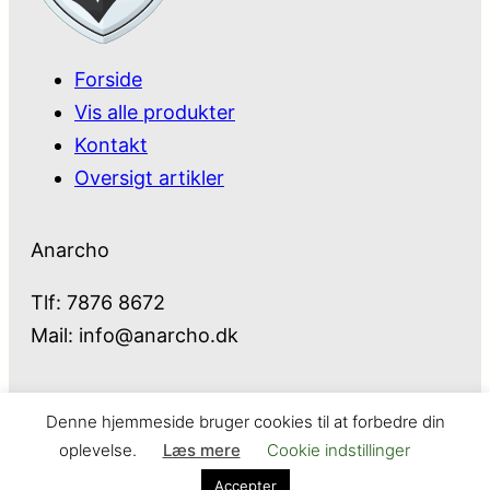
Forside
Vis alle produkter
Kontakt
Oversigt artikler
Anarcho
Tlf: 7876 8672
Mail:
info@anarcho.dk
Denne hjemmeside bruger cookies til at forbedre din
Anarcho – alt i Hårde Hvidevarer
oplevelse.
Læs mere
Cookie indstillinger
Cookie- og privatlivspolitik
Kontakt
Accepter