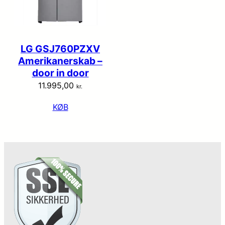
LG GSJ760PZXV
Amerikanerskab –
door in door
11.995,00
kr.
KØB