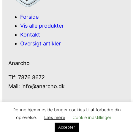
Forside
Vis alle produkter
Kontakt
Oversigt artikler
Anarcho
Tlf: 7876 8672
Mail:
info@anarcho.dk
Denne hjemmeside bruger cookies til at forbedre din
Anarcho – alt i Hårde Hvidevarer
oplevelse.
Læs mere
Cookie indstillinger
Cookie- og privatlivspolitik
Kontakt
Accepter