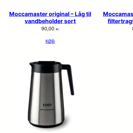
Moccamaster original – Låg til
Moccamaster
vandbeholder sort
filtertra
90,00
kr.
KØB