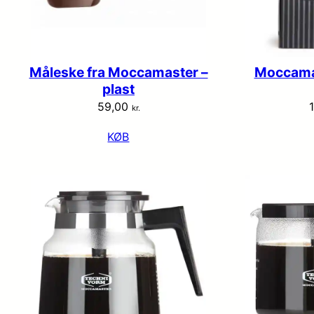
Måleske fra Moccamaster –
Moccamast
plast
59,00
kr.
KØB