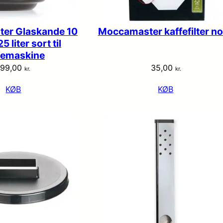
er Glaskande 10
Moccamaster kaffefilter no
5 liter sort til
femaskine
199,00
35,00
kr.
kr.
KØB
KØB