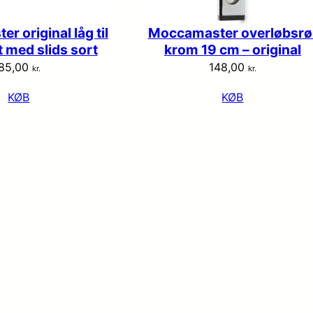
 original låg til
Moccamaster overløbsrø
gt med slids sort
krom 19 cm – original
85,00
148,00
kr.
kr.
KØB
KØB