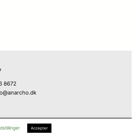
o
76 8672
fo@anarcho.dk
Cookie- og privatlivspolitik
Kontakt
stillinger
Accepter