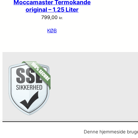
Moccamaster Termokande
original – 1,25 Liter
799,00
kr.
KØB
Anarcho – alt i Hårde Hvidevarer
Denne hjemmeside bruger 