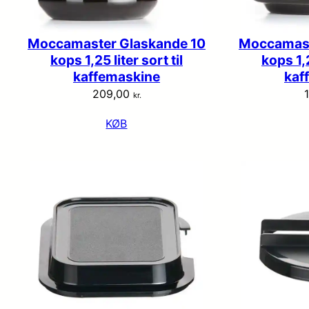
Moccamaster Glaskande 10
Moccamast
kops 1,25 liter sort til
kops 1,2
kaffemaskine
kaf
209,00
kr.
KØB