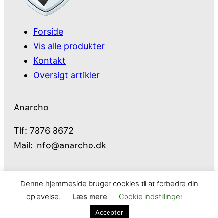
Forside
Vis alle produkter
Kontakt
Oversigt artikler
Anarcho
Tlf: 7876 8672
Mail:
info@anarcho.dk
Denne hjemmeside bruger cookies til at forbedre din
Anarcho – alt i Hårde Hvidevarer
oplevelse.
Læs mere
Cookie indstillinger
Cookie- og privatlivspolitik
Kontakt
Accepter