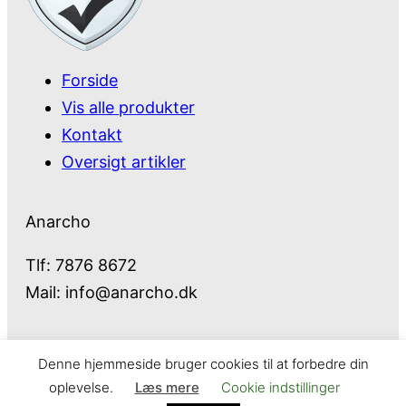
Forside
Vis alle produkter
Kontakt
Oversigt artikler
Anarcho
Tlf: 7876 8672
Mail:
info@anarcho.dk
Denne hjemmeside bruger cookies til at forbedre din
Anarcho – alt i Hårde Hvidevarer
oplevelse.
Læs mere
Cookie indstillinger