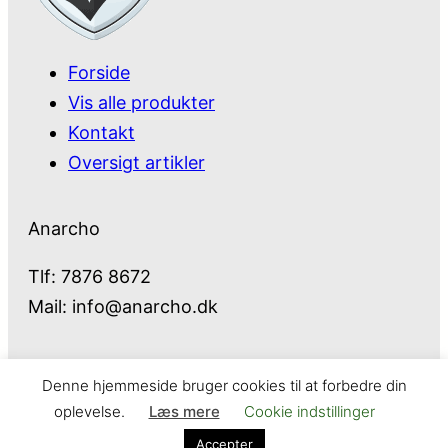
Forside
Vis alle produkter
Kontakt
Oversigt artikler
Anarcho
Tlf: 7876 8672
Mail:
info@anarcho.dk
Denne hjemmeside bruger cookies til at forbedre din
Anarcho – alt i Hårde Hvidevarer
oplevelse.
Læs mere
Cookie indstillinger
Cookie- og privatlivspolitik
Kontakt
Accepter