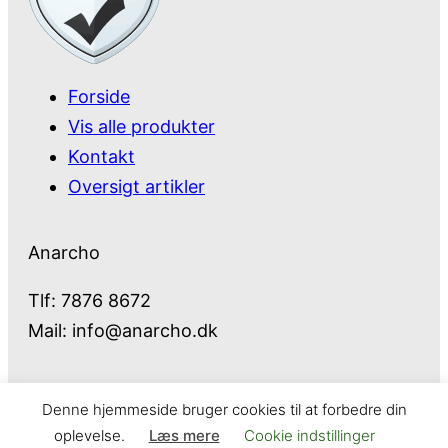
Forside
Vis alle produkter
Kontakt
Oversigt artikler
Anarcho
Tlf: 7876 8672
Mail:
info@anarcho.dk
Denne hjemmeside bruger cookies til at forbedre din
Anarcho – alt i Hårde Hvidevarer
oplevelse.
Læs mere
Cookie indstillinger