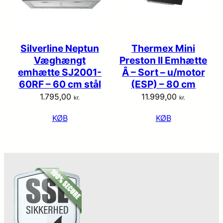
Silverline Neptun
Thermex Mini
Væghængt
Preston II Emhætte
emhætte SJ2001-
Â – Sort – u/motor
60RF – 60 cm stål
(ESP) – 80 cm
1.795,00
11.999,00
kr.
kr.
KØB
KØB