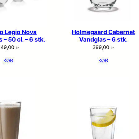
io Legio Nova
Holmegaard Cabernet
 – 50 cl. – 6 stk.
Vandglas – 6 stk.
349,00
399,00
kr.
kr.
KØB
KØB