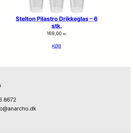
Stelton Pilastro Drikkeglas – 6
stk.
169,00
kr.
KØB
o
76 8672
fo@anarcho.dk