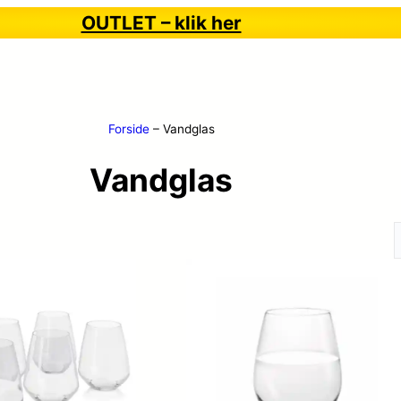
OUTLET – klik her
Forside
–
Vandglas
Vandglas