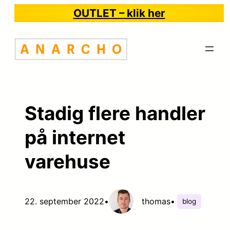
Spring
OUTLET – klik her
til
indhold
Stadig flere handler
på internet
varehuse
22. september 2022
•
thomas
•
blog