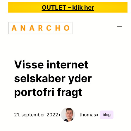
Spring
OUTLET – klik her
til
indhold
Visse internet
selskaber yder
portofri fragt
21. september 2022
•
thomas
•
blog