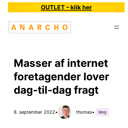
Spring
OUTLET – klik her
til
indhold
Masser af internet
foretagender lover
dag-til-dag fragt
8. september 2022
•
thomas
•
blog