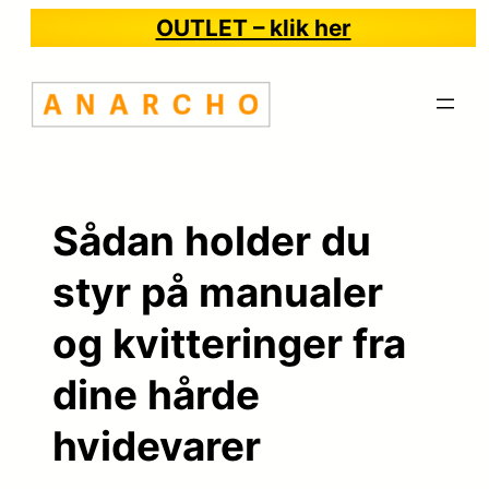
Spring
OUTLET – klik her
til
indhold
Sådan holder du
styr på manualer
og kvitteringer fra
dine hårde
hvidevarer