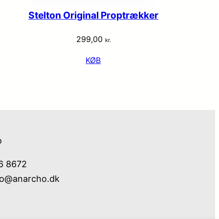
Stelton Original Proptrækker
299,00
kr.
KØB
o
76 8672
fo@anarcho.dk