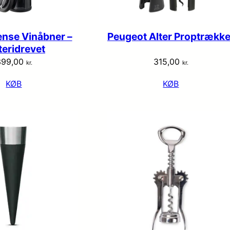
ense Vinåbner –
Peugeot Alter Proptrække
teridrevet
399,00
315,00
kr.
kr.
KØB
KØB