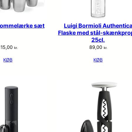
 Lommelærke sæt
Luigi Bormioli Authentic
Flaske med stål-skænkpro
25cl.
115,00
89,00
kr.
kr.
KØB
KØB