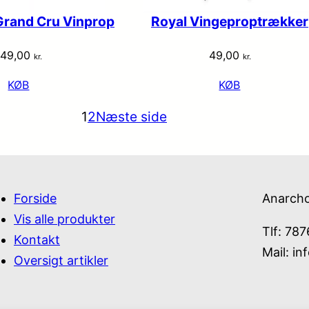
Grand Cru Vinprop
Royal Vingeproptrækker
149,00
49,00
kr.
kr.
KØB
KØB
1
2
Næste side
Forside
Anarch
Vis alle produkter
Tlf: 78
Kontakt
Mail:
in
Oversigt artikler