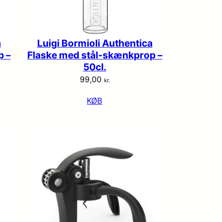
a
Luigi Bormioli Authentica
p –
Flaske med stål-skænkprop –
50cl.
99,00
kr.
KØB