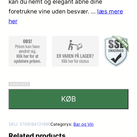
kan du nemt og elegant åbne dine
foretrukne vine uden besvær. …
læs mere
her
KØB
SKU:
5708184131996
Categorys:
Bar og Vin
Related products