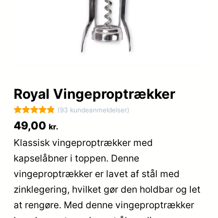
Royal Vingeproptrækker
(93 kundeanmeldelser)
Bedømt
93
49,00
kr.
som
4.9
Klassisk vingeproptrækker med
ud af 5
kapselåbner i toppen. Denne
baseret på
kundebedøm
vingeproptrækker er lavet af stål med
melser
zinklegering, hvilket gør den holdbar og let
at rengøre. Med denne vingeproptrækker