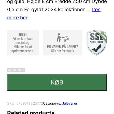
og guld. Højde 8 cm Bredde 7,50 cm Dybde
0,5 cm Forgyldt 2024 kollektionen …
læs
mere her
KØB
SKU:
5709513325772
Categorys:
Julevarer
Related products