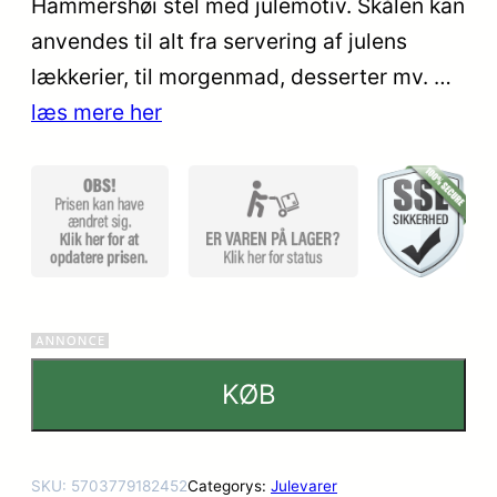
Hammershøi stel med julemotiv. Skålen kan
kundebe
anvendes til alt fra servering af julens
dømmel
ser
lækkerier, til morgenmad, desserter mv. …
læs mere her
KØB
SKU:
5703779182452
Categorys:
Julevarer