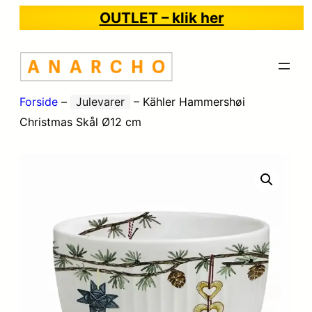
OUTLET – klik her
Forside
–
Julevarer
–
Kähler Hammershøi
Christmas Skål Ø12 cm