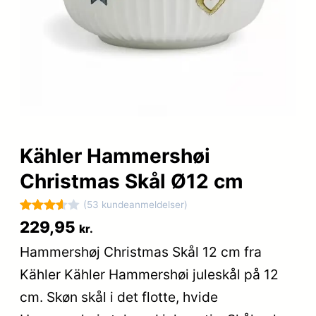
Kähler Hammershøi
Christmas Skål Ø12 cm
(53 kundeanmeldelser)
Bedømt
53
229,95
kr.
som
Hammershøj Christmas Skål 12 cm fra
3.6
ud
Kähler Kähler Hammershøi juleskål på 12
af 5
baseret
cm. Skøn skål i det flotte, hvide
på