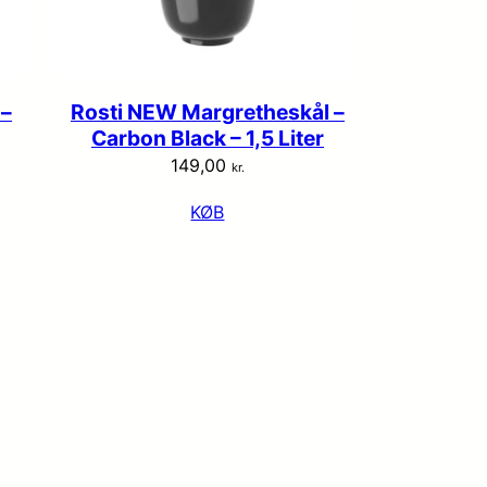
 –
Rosti NEW Margretheskål –
Carbon Black – 1,5 Liter
149,00
kr.
KØB