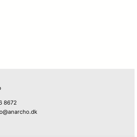
o
76 8672
fo@anarcho.dk