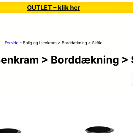
OUTLET – klik her
Forside
–
Bolig og Isenkram > Borddækning > Skåle
Isenkram > Borddækning > 