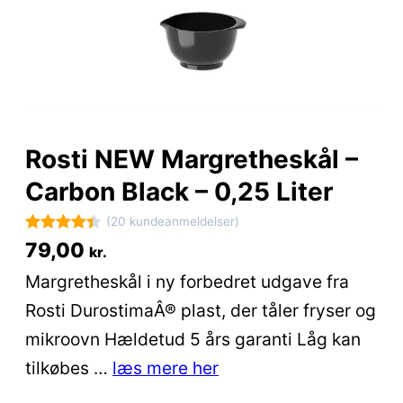
Rosti NEW Margretheskål –
Carbon Black – 0,25 Liter
(20 kundeanmeldelser)
Bedømt
20
79,00
kr.
som
4.4
Margretheskål i ny forbedret udgave fra
ud af 5
Rosti DurostimaÂ® plast, der tåler fryser og
baseret
på
mikroovn Hældetud 5 års garanti Låg kan
kundebedø
tilkøbes …
læs mere her
mmelser