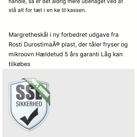
handle, så er det aldrig mere ubehaget ved at
stå alt for tæt i en kø til kassen.
Margretheskål i ny forbedret udgave fra
Rosti DurostimaÂ® plast, der tåler fryser og
mikroovn Hældetud 5 års garanti Låg kan
tilkøbes