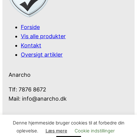
Forside
Vis alle produkter
Kontakt
Oversigt artikler
Anarcho
Tlf: 7876 8672
Mail:
info@anarcho.dk
Denne hjemmeside bruger cookies til at forbedre din
Anarcho – alt i Hårde Hvidevarer
oplevelse.
Læs mere
Cookie indstillinger