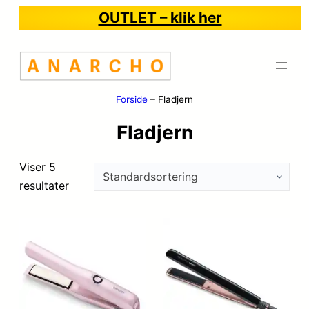
OUTLET – klik her
Forside
–
Fladjern
Fladjern
Viser 5
resultater