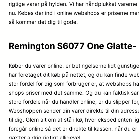
rigtige varer på hylden. Vi har håndplukket varerne 
nu. Købes der ind i online webshops er priserne me
så kommer det dig til gode.
Remington S6077 One Glatte- o
Køber du varer online, er betingelserne lidt gunstige
har foretaget dit køb på nettet, og du kan finde w
stor fordel for dig som forbruger er, at webshops ha
shops priser med det samme. Og du kan faktisk samm
store fordele når du handler online, er du slipper fo
Webshoppen sender din varer direkte til din adress
til dig. Glem alt om at stå i kø, hvor ekspedienten lig
foregår online så det er direkte til kassen, når du 
gætter aldrig rigtigt alligevel.