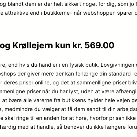
og blandt dem er der helt sikkert noget for dig, som jo
re attraktive end i butikkerne- når webshoppen sparer 
g Krøllejern kun kr. 569.00
re, end hvis du handler i en fysisk butik. Lovgivningen 
ebshops der giver mere der kan forlænge din standard 
r deres priser online, og det at sammenlligne priser bli
enligne priser når du har lyst, uden at være afhængig 
r, at bære alle varerne fra butikkens hylder hele vejen g
e, medmindre du vælger at få dem sendt til din arbejds
e skal ringe til en anden for at høre, hvorfor prisen ikke
er færdig med at handle, så behøver du ikke længere forud