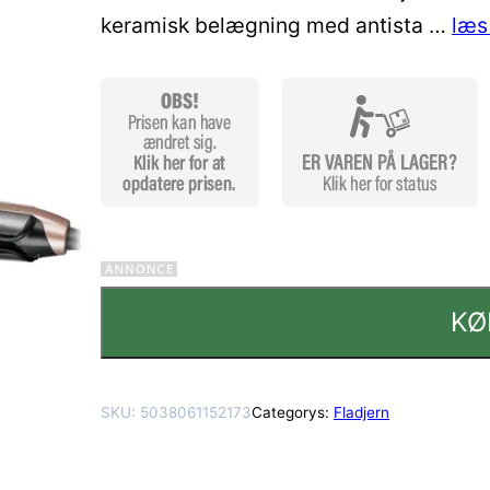
keramisk belægning med antista …
læs
kundebed
ømmels
er
KØ
SKU:
5038061152173
Categorys:
Fladjern