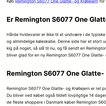
Køb
Remington S6077 One Glatte- og Krøllejern
for
Er Remington S6077 One Glatte
Hårde hvidevarer er ikke til at undvære i de typisk
og almindelige køleskabe. Denne side har et stort u
kig på noget, så slå til nu, og få sendt en Remingt
bliver glad for en ny Remington S6077 One Glatte- 
Remington S6077 One Glatte- o
Remington S6077 One Glatte- og Krøllejern er ret pop
Du bliver ved købet også tildelt lovpligtige 14 dages
de fleste shoppere i Danmark køber Remington S607