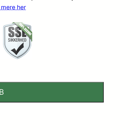
 mere her
B