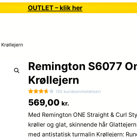
OUTLET – klik her
Krøllejern
Remington S6077 On
Krøllejern
(50 kundeanmeldelser)
Bedømt
50
569,00
kr.
som
Med Remington ONE Straight & Curl St
3.7
ud
af 5
krøller og glat, skinnende hår Glatteje
baseret
med antistatisk turmalin Krøllejern: R
på