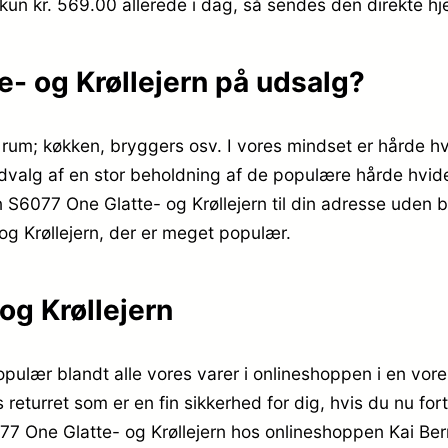
 kun kr. 569.00
allerede i dag, så sendes den direkte hje
- og Krøllejern på udsalg?
e rum; køkken, bryggers osv. I vores mindset er hårde 
dvalg af en stor beholdning af de populære hårde hvideva
on S6077 One Glatte- og Krøllejern til din adresse uden
og Krøllejern, der er meget populær.
g Krøllejern
ulær blandt alle vores varer i onlineshoppen i en vores
 returret som er en fin sikkerhed for dig, hvis du nu fort
7 One Glatte- og Krøllejern hos onlineshoppen Kai Bern