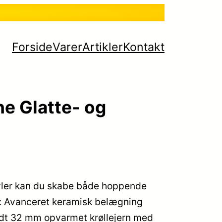
Forside
Varer
Artikler
Kontakt
e Glatte- og
yler kan du skabe både hoppende
rn: Avanceret keramisk belægning
undt 32 mm opvarmet krøllejern med