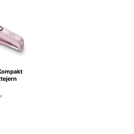
Kompakt
tejern
r.