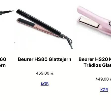
860
Beurer HS80 Glattejern
Beurer HS20 
ern
Trådløs Glat
469,00
kr.
449,00
k
KØB
KØB