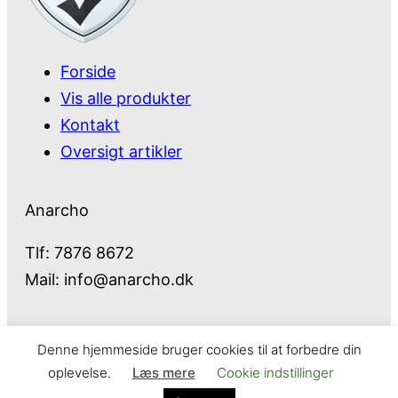
Forside
Vis alle produkter
Kontakt
Oversigt artikler
Anarcho
Tlf: 7876 8672
Mail:
info@anarcho.dk
Denne hjemmeside bruger cookies til at forbedre din
Anarcho – alt i Hårde Hvidevarer
oplevelse.
Læs mere
Cookie indstillinger