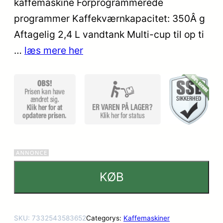
kaffemaskine Forprogrammerede
mmelser
programmer Kaffekværnkapacitet: 350Â g
Aftagelig 2,4 L vandtank Multi-cup til op ti
…
læs mere her
KØB
SKU:
7332543583652
Categorys:
Kaffemaskiner