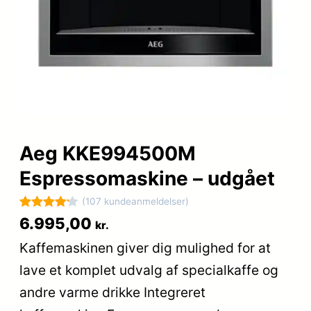
Aeg KKE994500M
Espressomaskine – udgået
(107 kundeanmeldelser)
Bedømt
107
6.995,00
kr.
som
4.2
Kaffemaskinen giver dig mulighed for at
ud af 5
lave et komplet udvalg af specialkaffe og
baseret
på
andre varme drikke Integreret
kundebedø