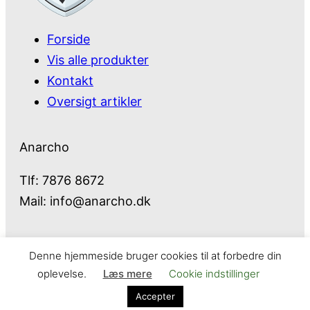
Forside
Vis alle produkter
Kontakt
Oversigt artikler
Anarcho
Tlf: 7876 8672
Mail:
info@anarcho.dk
Denne hjemmeside bruger cookies til at forbedre din
Anarcho – alt i Hårde Hvidevarer
oplevelse.
Læs mere
Cookie indstillinger
Cookie- og privatlivspolitik
Kontakt
Accepter