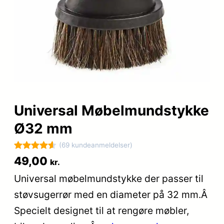
Universal Møbelmundstykke
Ø32 mm
(69 kundeanmeldelser)
Bedømt
69
49,00
kr.
som
4.6
Universal møbelmundstykke der passer til
ud af 5
støvsugerrør med en diameter på 32 mm.Â
baseret på
kundebedø
Specielt designet til at rengøre møbler,
mmelser