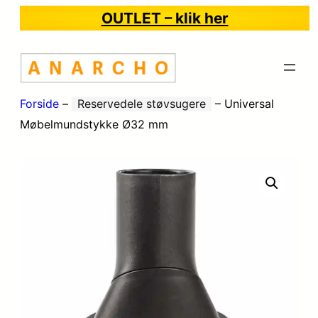
OUTLET – klik her
Forside
–
Reservedele støvsugere
–
Universal
Møbelmundstykke Ø32 mm