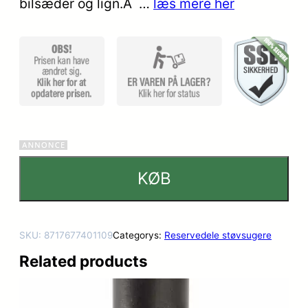
bilsæder og lign.Â …
læs mere her
KØB
SKU:
8717677401109
Categorys:
Reservedele støvsugere
Related products