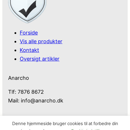
Forside
Vis alle produkter
Kontakt
Oversigt artikler
Anarcho
Tlf: 7876 8672
Mail:
info@anarcho.dk
Denne hjemmeside bruger cookies til at forbedre din
Anarcho – alt i Hårde Hvidevarer