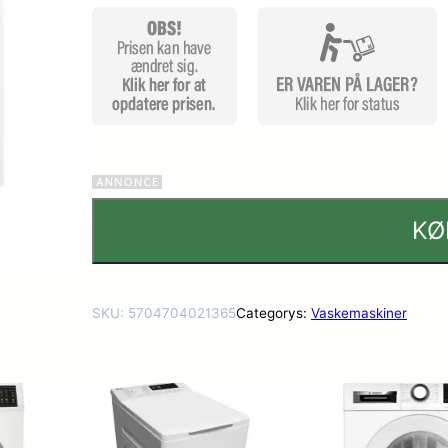
mmelser
KØ
SKU:
5704704021365
Categorys:
Vaskemaskiner