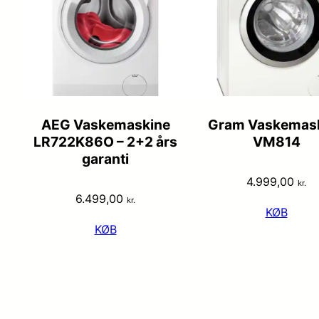
AEG Vaskemaskine
Gram Vaskemas
LR722K86O – 2+2 års
VM814
garanti
4.999,00
kr.
6.499,00
kr.
KØB
KØB