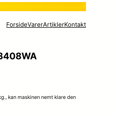
Forside
Varer
Artikler
Kontakt
F3408WA
 kg., kan maskinen nemt klare den