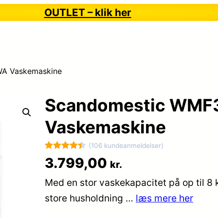
OUTLET – klik her
A Vaskemaskine
Scandomestic WM
Vaskemaskine
(106 kundeanmeldelser)
Bedømt
106
3.799,00
kr.
som
4.4
Med en stor vaskekapacitet på op til 8
ud af 5
baseret
store husholdning …
læs mere her
på
kundebedø