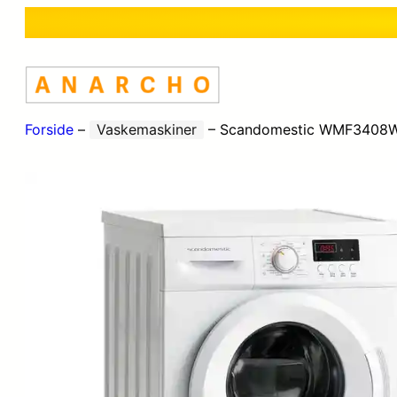
Forside
–
Vaskemaskiner
–
Scandomestic WMF3408W