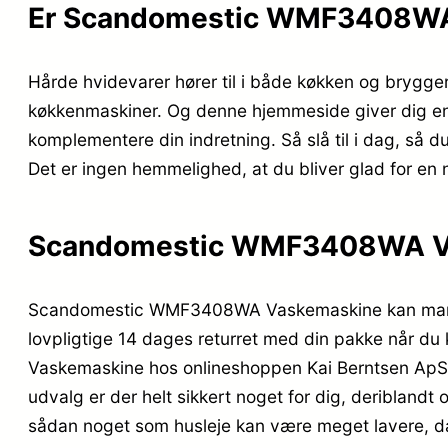
Er Scandomestic WMF3408WA
Hårde hvidevarer hører til i både køkken og brygger
køkkenmaskiner. Og denne hjemmeside giver dig en b
komplementere din indretning. Så slå til i dag, så
Det er ingen hemmelighed, at du bliver glad for 
Scandomestic WMF3408WA V
Scandomestic WMF3408WA Vaskemaskine kan man find
lovpligtige 14 dages returret med din pakke når 
Vaskemaskine hos onlineshoppen Kai Berntsen ApS, d
udvalg er der helt sikkert noget for dig, deriblandt
sådan noget som husleje kan være meget lavere, d