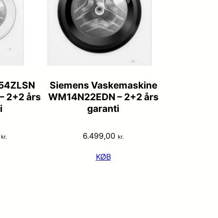
54ZLSN
Siemens Vaskemaskine
– 2+2 års
WM14N22EDN – 2+2 års
i
garanti
0
6.499,00
kr.
kr.
KØB