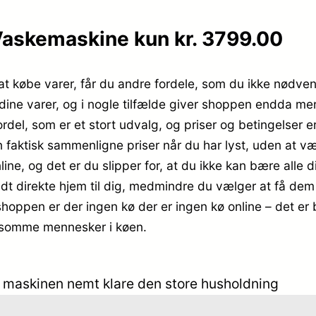
kemaskine kun kr. 3799.00
l at købe varer, får du andre fordele, som du ikke nødvend
 dine varer, og i nogle tilfælde giver shoppen endda me
rdel, som er et stort udvalg, og priser og betingelser er
 faktisk sammenligne priser når du har lyst, uden at v
ine, og det er du slipper for, at du ikke kan bære alle 
endt direkte hjem til dig, medmindre du vælger at få dem
eshoppen er der ingen kø der er ingen kø online – det er b
angsomme mennesker i køen.
an maskinen nemt klare den store husholdning