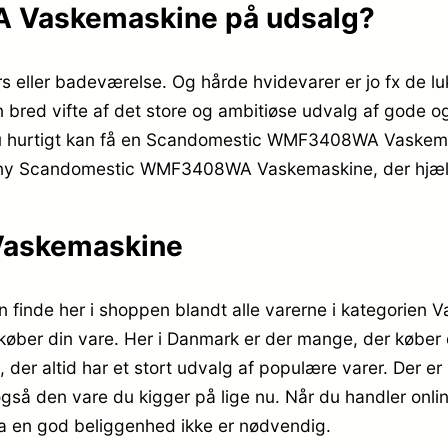
 Vaskemaskine på udsalg?
s eller badeværelse. Og hårde hvidevarer er jo fx de l
red vifte af det store og ambitiøse udvalg af gode og 
 du hurtigt kan få en Scandomestic WMF3408WA Vaskemas
en ny Scandomestic WMF3408WA Vaskemaskine, der hjæl
askemaskine
e her i shoppen blandt alle varerne i kategorien Va
du køber din vare. Her i Danmark er der mange, der k
er altid har et stort udvalg af populære varer. Der er
 også den vare du kigger på lige nu. Når du handler onli
a en god beliggenhed ikke er nødvendig.