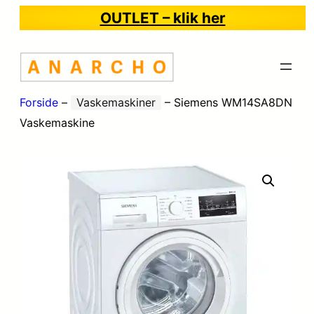
OUTLET – klik her
Forside
–
Vaskemaskiner
–
Siemens WM14SA8DN
Vaskemaskine