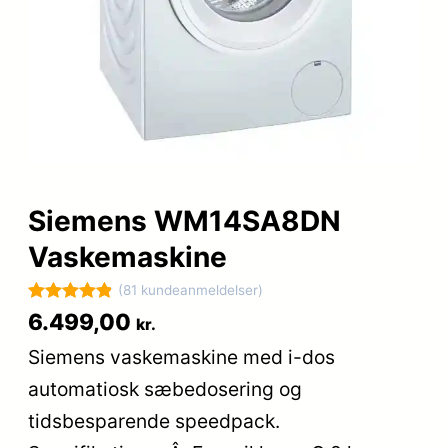
Siemens WM14SA8DN
Vaskemaskine
(81 kundeanmeldelser)
Bedømt
81
6.499,00
kr.
som
4.9
Siemens vaskemaskine med i-dos
ud af 5
automatiosk sæbedosering og
baseret på
kundebedøm
tidsbesparende speedpack.
melser