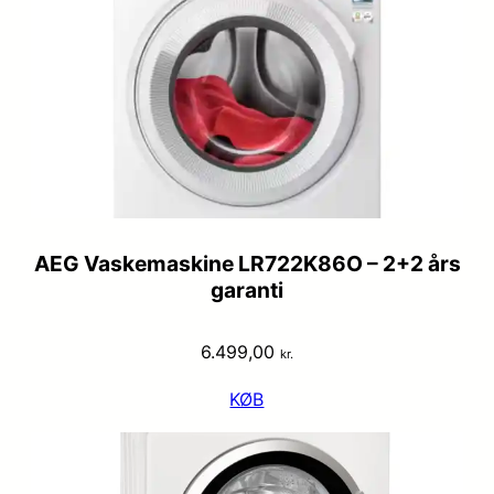
AEG Vaskemaskine LR722K86O – 2+2 års
garanti
6.499,00
kr.
KØB