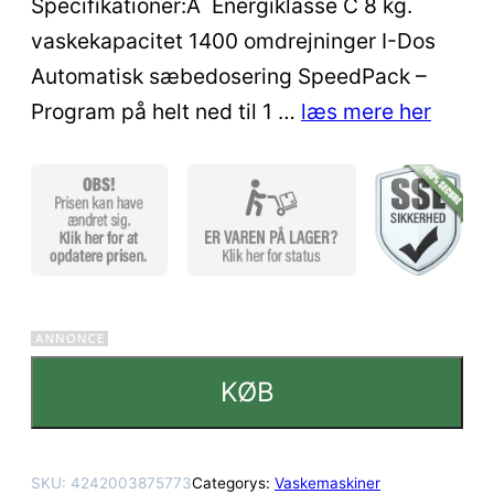
Specifikationer:Â Energiklasse C 8 kg.
vaskekapacitet 1400 omdrejninger I-Dos
Automatisk sæbedosering SpeedPack –
Program på helt ned til 1 …
læs mere her
KØB
SKU:
4242003875773
Categorys:
Vaskemaskiner