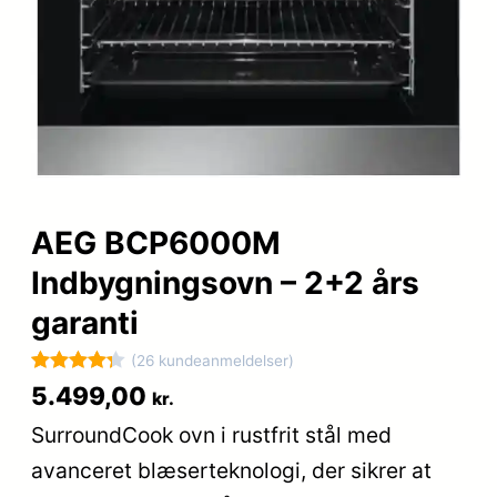
AEG BCP6000M
Indbygningsovn – 2+2 års
garanti
(26 kundeanmeldelser)
Bedømt
26
5.499,00
kr.
som
4.3
SurroundCook ovn i rustfrit stål med
ud af 5
avanceret blæserteknologi, der sikrer at
baseret
på