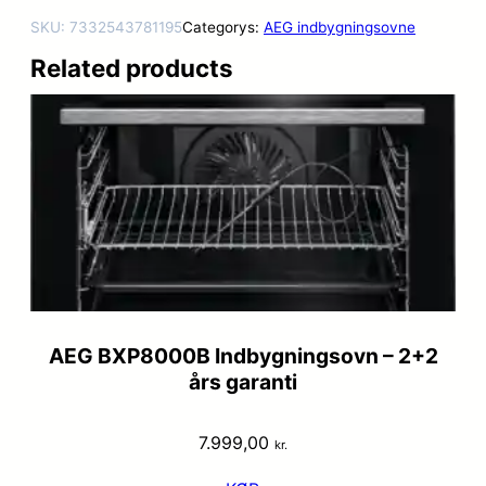
SKU:
7332543781195
Categorys:
AEG indbygningsovne
Related products
AEG BXP8000B Indbygningsovn – 2+2
års garanti
7.999,00
kr.