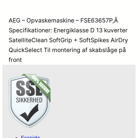
AEG – Opvaskemaskine – FSE63657P,Â
Specifikationer: Energiklasse D 13 kuverter
SatelliteClean SoftGrip + SoftSpikes AirDry
QuickSelect Til montering af skabslåge på
front
Forside