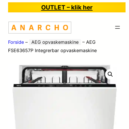
OUTLET – klik her
Forside
–
AEG opvaskemaskine
–
AEG
FSE63657P Integrerbar opvaskemaskine