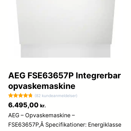
AEG FSE63657P Integrerbar
opvaskemaskine
(82 kundeanmeldelser)
Bedømt
82
6.495,00
kr.
som
4.8
AEG – Opvaskemaskine –
ud af 5
FSE63657P,Â Specifikationer: Energiklasse
baseret på