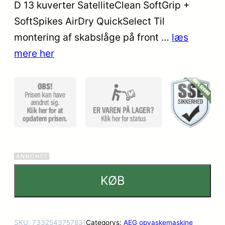
kundebedø
D 13 kuverter SatelliteClean SoftGrip +
mmelser
SoftSpikes AirDry QuickSelect Til
montering af skabslåge på front …
læs
mere her
KØB
SKU:
7332543757831
Categorys:
AEG opvaskemaskine