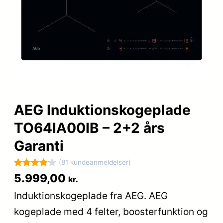
AEG Induktionskogeplade
TO64IA00IB – 2+2 års
Garanti
(81 kundeanmeldelser)
Bedømt
81
5.999,00
kr.
som
4.1
Induktionskogeplade fra AEG. AEG
ud af 5
kogeplade med 4 felter, boosterfunktion og
baseret