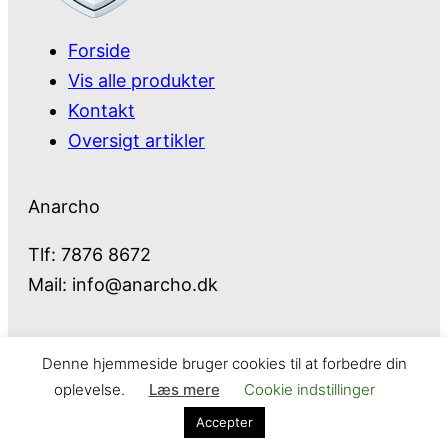
Forside
Vis alle produkter
Kontakt
Oversigt artikler
Anarcho
Tlf: 7876 8672
Mail:
info@anarcho.dk
Denne hjemmeside bruger cookies til at forbedre din
Anarcho – alt i Hårde Hvidevarer
oplevelse.
Læs mere
Cookie indstillinger
Cookie- og privatlivspolitik
Kontakt
Accepter