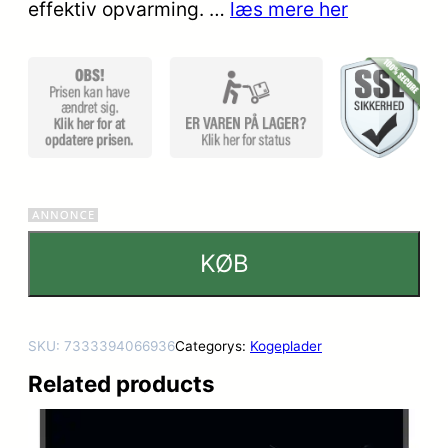
på
effektiv opvarming. …
læs mere her
kundebed
ømmelse
r
KØB
SKU:
7333394066936
Categorys:
Kogeplader
Related products