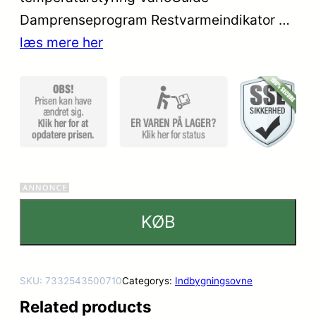
mmelser
Damprenseprogram Restvarmeindikator …
læs mere her
KØB
SKU:
7332543500710
Categorys:
Indbygningsovne
Related products