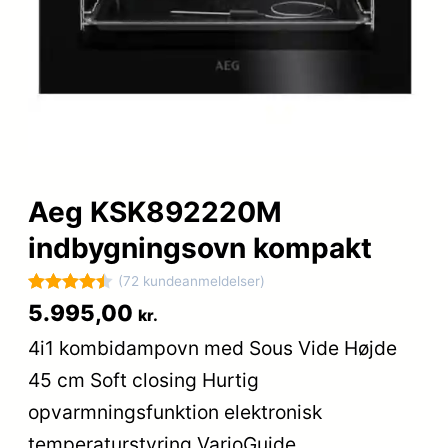
Aeg KSK892220M
indbygningsovn kompakt
(72 kundeanmeldelser)
Bedømt
72
5.995,00
kr.
som
4.5
4i1 kombidampovn med Sous Vide Højde
ud af 5
45 cm Soft closing Hurtig
baseret
på
opvarmningsfunktion elektronisk
kundebedø
temperaturstyring VarioGuide