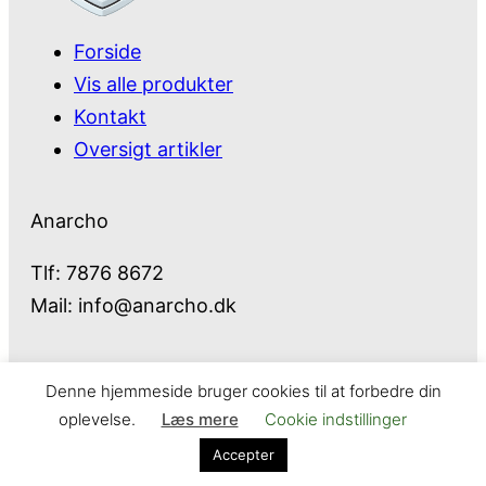
Forside
Vis alle produkter
Kontakt
Oversigt artikler
Anarcho
Tlf: 7876 8672
Mail:
info@anarcho.dk
Denne hjemmeside bruger cookies til at forbedre din
Anarcho – alt i Hårde Hvidevarer
oplevelse.
Læs mere
Cookie indstillinger
Cookie- og privatlivspolitik
Kontakt
Accepter