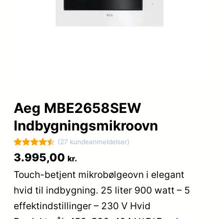
Aeg MBE2658SEW
Indbygningsmikroovn
(27 kundeanmeldelser)
Bedømt
27
3.995,00
kr.
som
4.5
Touch-betjent mikrobølgeovn i elegant
ud af 5
hvid til indbygning. 25 liter 900 watt – 5
baseret
på
effektindstillinger – 230 V Hvid
kundebedø