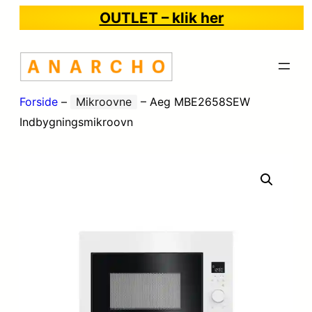
OUTLET – klik her
Forside
–
Mikroovne
–
Aeg MBE2658SEW
Indbygningsmikroovn