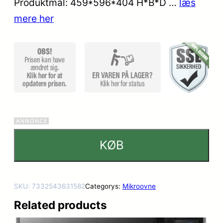
Produktmål: 459*596*404 H*B*D …
læs
mmelser
mere her
KØB
SKU:
7332543631582
Categorys:
Mikroovne
Related products