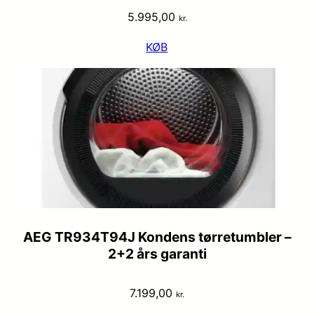
5.995,00
kr.
KØB
AEG TR934T94J Kondens tørretumbler –
2+2 års garanti
7.199,00
kr.