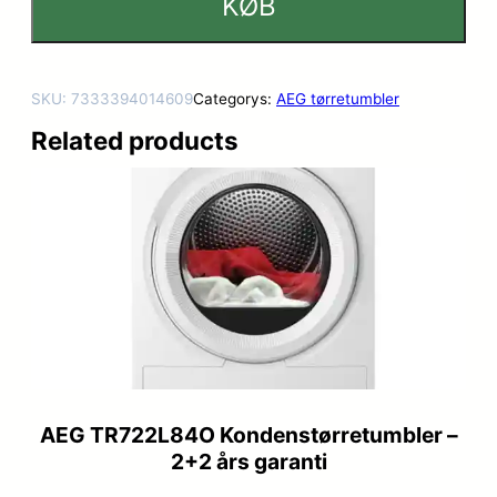
KØB
SKU:
7333394014609
Categorys:
AEG tørretumbler
Related products
AEG TR722L84O Kondenstørretumbler –
2+2 års garanti