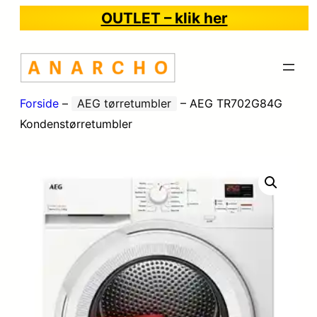
OUTLET – klik her
Forside
–
AEG tørretumbler
–
AEG TR702G84G
Kondenstørretumbler