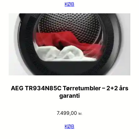
KØB
AEG TR934N85C Tørretumbler – 2+2 års
garanti
7.499,00
kr.
KØB