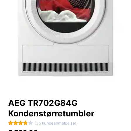
AEG TR702G84G
Kondenstørretumbler
(35 kundeanmeldelser)
Bedømt
35