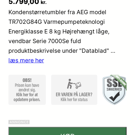
5.799,00
kr.
som
Kondenstørretumbler fra AEG model
3.8
ud af
TR702G84G Varmepumpeteknologi
5
baseret
Energiklasse E 8 kg Højrehængt låge,
på
vendbar Serie 7000Se fuld
kundebed
produktbeskrivelse under "Datablad" …
ømmels
er
læs mere her