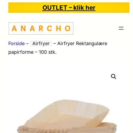
OUTLET – klik her
Forside
–
Airfryer
–
Airfryer Rektangulære
papirforme – 100 stk.