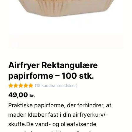
Airfryer Rektangulære
papirforme – 100 stk.
(18 kundeanmeldelser)
Bedømt
18
49,00
kr.
som
4.9
Praktiske papirforme, der forhindrer, at
ud af 5
maden klæber fast i din airfryerkurv/-
baseret på
kundebedøm
skuffe.De vand- og olieafvisende
melser