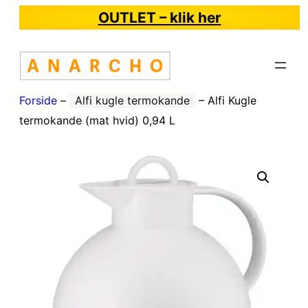
OUTLET – klik her
Forside
–
Alfi kugle termokande
–
Alfi Kugle
termokande (mat hvid) 0,94 L