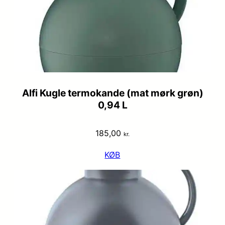
Alfi Kugle termokande (mat mørk grøn)
0,94 L
185,00
kr.
KØB