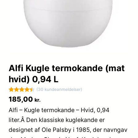
Alfi Kugle termokande (mat
hvid) 0,94 L
(30 kundeanmeldelser)
Bedømt
30
185,00
kr.
som
4.4
Alfi – Kugle termokande – Hvid, 0,94
ud af 5
liter.Â Den klassiske kuglekande er
baseret
på
designet af Ole Palsby i 1985, der navngav
kundebedø