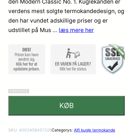
den Modern Classic No. 1. Kuglekanden er
mmelser
verdens mest solgte termokandedesign, og
den har vundet adskillige priser og er
udstillet på Mus …
læs mere her
KØB
SKU:
4002458457326
Categorys:
Alfi kugle termokande