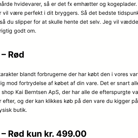
 hårde hvidevarer, så er det fx emhætter og kogeplader.
r vil være perfekt i dit bryggers. Så det bedste tidspu
, så du slipper for at skulle hente det selv. Jeg vil vædd
rigtig godt om.
. – Rød
pkarakter blandt forbrugerne der har købt den i vores va
e dig mod fortrydelse af købet af din vare. Det er snart 
shop Kai Berntsen ApS, der har alle de efterspurgte vare
ter, og der kan klikkes køb på den vare du kigger på l
ysisk butik.
. – Rød kun kr. 499.00