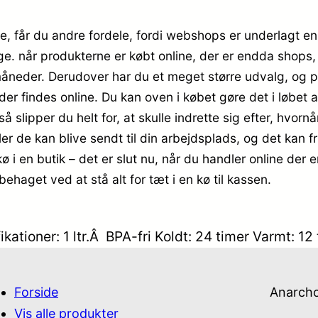
e, får du andre fordele, fordi webshops er underlagt en
ge. når produkterne er købt online, der er endda shops
eder. Derudover har du et meget større udvalg, og pris
er findes online. Du kan oven i købet gøre det i løb
å slipper du helt for, at skulle indrette sig efter, hvor
r de kan blive sendt til din arbejdsplads, og det kan fr
 en butik – det er slut nu, når du handler online der er 
behaget ved at stå alt for tæt i en kø til kassen.
ifikationer: 1 ltr.Â BPA-fri Koldt: 24 timer Varmt:
Forside
Anarch
Vis alle produkter