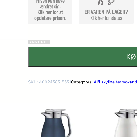
r
KØ
SKU:
4002458515651
Categorys:
Alfi skyline termokan