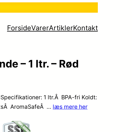
Forside
Varer
Artikler
Kontakt
de – 1 ltr. – Rød
Specifikationer: 1 ltr.Â BPA-fri Koldt:
dsatsÂ AromaSafeÂ …
læs mere her