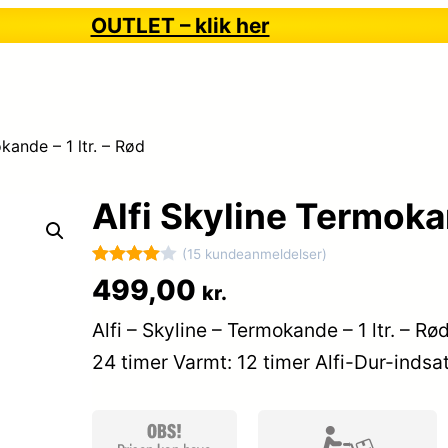
OUTLET – klik her
kande – 1 ltr. – Rød
Alfi Skyline Termokan
(15 kundeanmeldelser)
Bedømt
15
499,00
kr.
som
4
Alfi – Skyline – Termokande – 1 ltr. – Rød
ud af 5
baseret
24 timer Varmt: 12 timer Alfi-Dur-in
på
kundebed
ømmelse