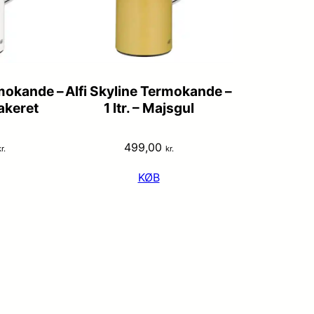
rmokande –
Alfi Skyline Termokande –
lakeret
1 ltr. – Majsgul
499,00
r.
kr.
KØB