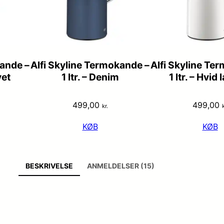
kande –
Alfi Skyline Termokande –
Alfi Skyline Te
vet
1 ltr. – Denim
1 ltr. – Hvid 
499,00
499,00
kr.
k
KØB
KØB
BESKRIVELSE
ANMELDELSER (15)