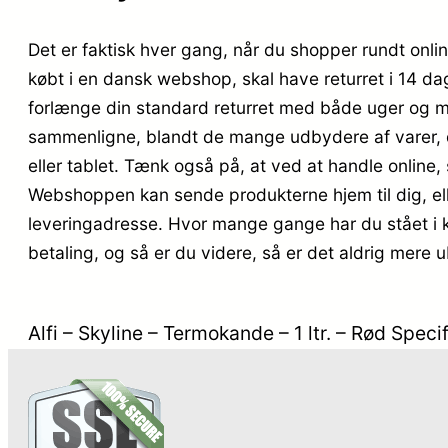
Det er faktisk hver gang, når du shopper rundt onlin
købt i en dansk webshop, skal have returret i 14 da
forlænge din standard returret med både uger og mån
sammenligne, blandt de mange udbydere af varer, d
eller tablet. Tænk også på, at ved at handle online, s
Webshoppen kan sende produkterne hjem til dig, elle
leveringadresse. Hvor mange gange har du stået i kø i
betaling, og så er du videre, så er det aldrig mere u
Alfi – Skyline – Termokande – 1 ltr. – Rød Spec