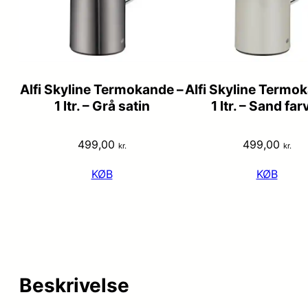
Alfi Skyline Termokande –
Alfi Skyline Termo
1 ltr. – Grå satin
1 ltr. – Sand far
499,00
499,00
kr.
kr.
KØB
KØB
Beskrivelse