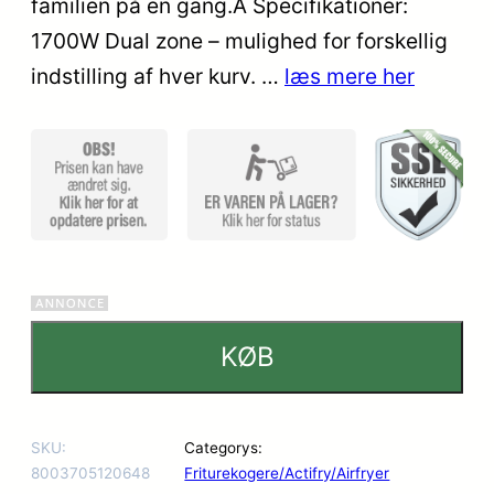
familien på en gang.Â Specifikationer:
1700W Dual zone – mulighed for forskellig
indstilling af hver kurv. …
læs mere her
KØB
SKU:
Categorys:
8003705120648
Friturekogere/Actifry/Airfryer