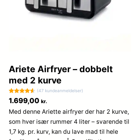
Ariete Airfryer – dobbelt
med 2 kurve
(47 kundeanmeldelser)
Bedømt
47
1.699,00
kr.
som
4.6
Med denne Ariette airfryer der har 2 kurve,
ud af 5
som hver især rummer 4 liter – svarende til
baseret på
kundebedø
1,7 kg. pr. kurv, kan du lave mad til hele
mmelser