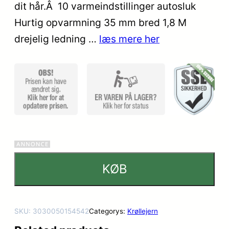
kundebedøm
dit hår.Â 10 varmeindstillinger autosluk
melser
Hurtig opvarmning 35 mm bred 1,8 M
drejelig ledning …
læs mere her
KØB
SKU:
3030050154542
Categorys:
Krøllejern