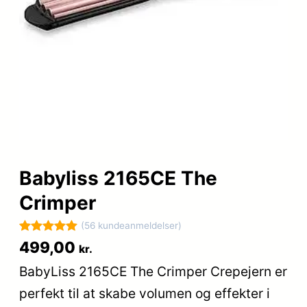
Babyliss 2165CE The
Crimper
(56 kundeanmeldelser)
Bedømt
56
499,00
kr.
som
5
ud
BabyLiss 2165CE The Crimper Crepejern er
af 5
perfekt til at skabe volumen og effekter i
baseret på