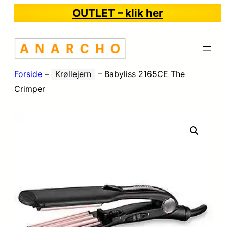
OUTLET – klik her
Forside
–
Krøllejern
–
Babyliss 2165CE The
Crimper