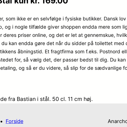
tål kun kr. 169.00
er, som ikke er en selvfølge i fysiske butikker. Dansk l
op, og i nogle tilfælde giver shoppen endda mere som li
r deres priser online, og det er let at gennemskue, hvilk
 kan endda gøre det når du sidder på toilettet med d
utikkens åbningstid. Et fragtfirma som f.eks. Postnord el
stedet for, så vælg det, der passer bedst til dig. Du k
 betaling, og så er du videre, så slip for de sædvanlige 
fra Bastian i stål. 50 cl. 11 cm høj.
Forside
Anarch