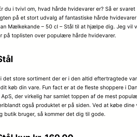
Er du i tvivl om, hvad hårde hvidevarer er? Så er svaret 
agten på et stort udvalg af fantastiske hårde hvidevarer
n Mælkekande – 50 cl – Stål til at hjælpe dig. Jeg vil 
er på toplisten over populære hårde hvidevarer.
Stål
 det store sortiment der er i den altid eftertragtede va
e dit køb din vare. Fun fact er at de fleste shoppere i
 ApS, der virkelig har samlet toppen af de mest populæ
, deriblandt også produktet er på siden. Ved at købe din
butik bruger, så kommer det dig til gode.