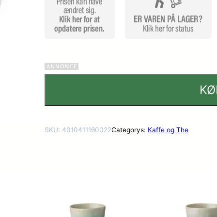
er
KØ
SKU:
4010411160022
Categorys:
Kaffe og The