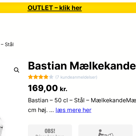
OUTLET – klik her
– Stål
Bastian Mælkekande –
(7 kundeanmeldelser)
Bedømt
7
169,00
kr.
som
3.9
Bastian – 50 cl – Stål – MælkekandeMælk
ud af 5
baseret
cm høj. …
læs mere her
på
kundebed
ømmels