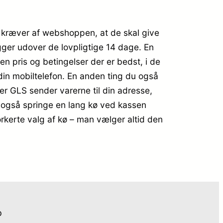
ov kræver af webshoppen, at de skal give
gger udover de lovpligtige 14 dage. En
en pris og betingelser der er bedst, i de
in mobiltelefon. En anden ting du også
ler GLS sender varerne til din adresse,
an også springe en lang kø ved kassen
forkerte valg af kø – man vælger altid den
o